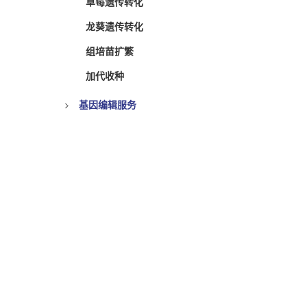
草莓遗传转化
龙葵遗传转化
组培苗扩繁
加代收种
基因编辑服务