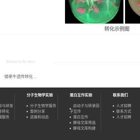
转化示例图
Related to the news
矮牵牛遗传转化 ...
分子生物学实验
蛋白互作实验
联系我们
目与研发
分子生物学服务
启动子与转录因
人才招聘
传转化
案例分享
子互作
联系方式
辑服务
进展和动态
蛋白互作
人才招聘
酵母文库筛选
酵母文库构建