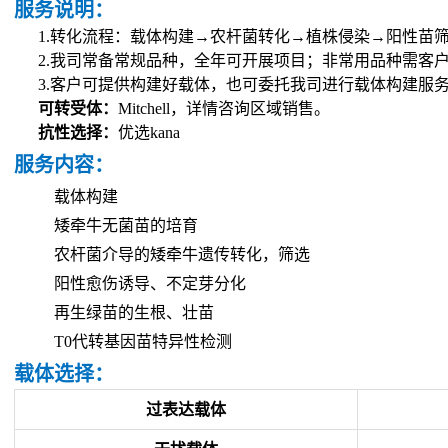
服务说明：
1.
转化流程：载体构建→农杆菌转化→植株侵染→阳性苗
2.
我司常备常规品种，全年可开展项目；非常用品种需客
3.
客户可提供构建好载体，也可委托我司进行载体构建服
可转受体：
Mitchell，
详
情咨询区域销售。
抗性选择：
优选
kana
服务内容：
载体构建
矮牵牛无菌苗的培育
农杆菌介导的矮牵牛遗传转化，筛选
阳性愈伤诱导、不定芽分化
再生绿苗的生根、壮苗
T0代转基因苗特异性检测
载体选择：
过表达载体