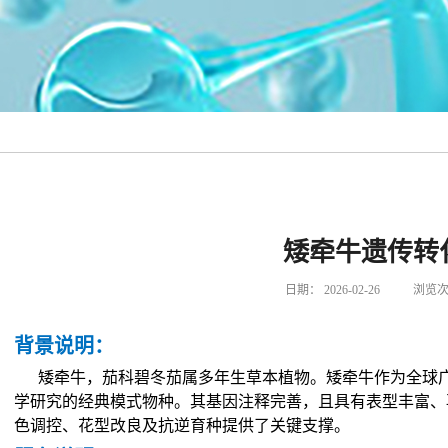
矮牵牛遗传转
日期：
2026-02-26
浏览次
背景说明
：
矮牵牛，茄科碧冬茄属多年生草本植物。矮牵牛作为全球
学研究的经典模式物种。其基因注释完善，且具有表型丰富、
色调控、花型改良及抗逆育种提供了关键支撑。