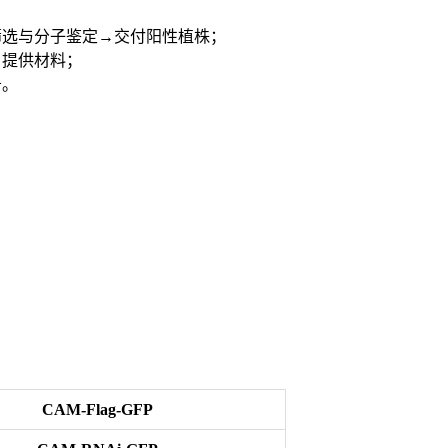
筛选与分子鉴定→交付阳性植株；
户提供
材料
；
务。
CAM-Flag-GFP