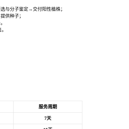
筛选与分子鉴定→交付阳性植株；
户提供种子；
务。
售。
服务周期
7天