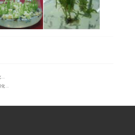
..
 ...