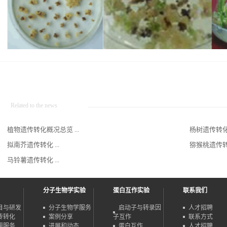
Related to the news
植物遗传转化概况总览 ...
杨树遗传转化 .
拟南芥遗传转化 ...
猕猴桃遗传转化
马铃薯遗传转化 ...
分子生物学实验
蛋白互作实验
联系我们
目与研发
分子生物学服务
启动子与转录因
人才招聘
传转化
案例分享
子互作
联系方式
辑服务
进展和动态
蛋白互作
人才招聘