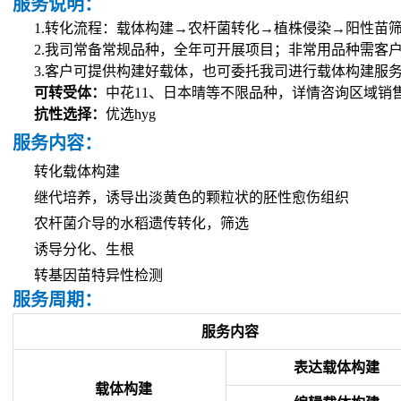
服务说明：
1.
转化流程：载体构建→农杆菌转化→植株侵染→阳性苗
2.
我司常备常规品种，全年可开展项目；非常用品种需客
3.
客户可提供构建好载体，也可委托我司进行载体构建服
可转受体：
中花11、日本晴等不限品种，
详
情咨询区域销
抗性选择：
优选hyg
服务内容：
转化载体构建
继代培养，诱导出淡黄色的颗粒状的胚性愈伤组织
农杆菌介导的水稻遗传转化，筛选
诱导分化、生根
转基因苗特异性检测
服务周期：
服务内容
表达载体构建
载体构建