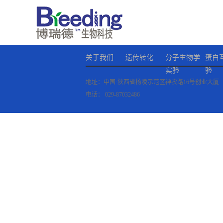
关于我们
遗传转化
分子生物学
蛋白
实验
验
地址：中国·陕西省杨凌示范区神农路16号创业大厦
电话：
029-87032486